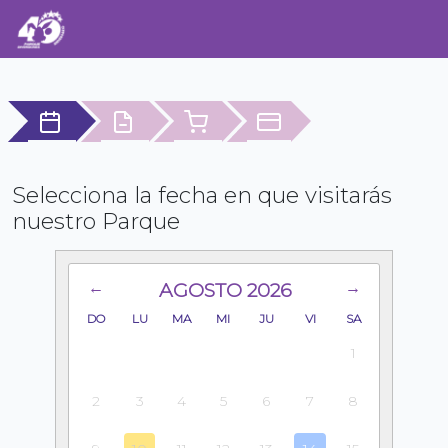
Selecciona la fecha en que visitarás
nuestro Parque
AGOSTO
2026
←
→
DO
LU
MA
MI
JU
VI
SA
1
2
3
4
5
6
7
8