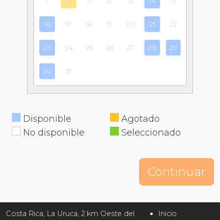
9
10
11
12
13
14
15
16
17
18
19
20
21
22
23
24
25
26
27
28
29
30
31
Disponible
Agotado
No disponible
Seleccionado
Continuar
Costa Rica, La Uruca, 2 km Oeste del
Inicio